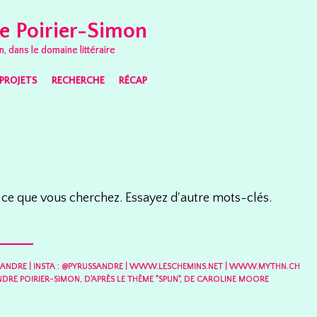
e Poirier-Simon
n, dans le domaine littéraire
PROJETS
RECHERCHE
RÉCAP
 ce que vous cherchez. Essayez d'autre mots-clés.
SANDRE
|
INSTA : @PYRUSSANDRE
|
WWW.LESCHEMINS.NET
|
WWW.MYTHN.CH
DRE POIRIER-SIMON, D'APRÈS LE THÈME "SPUN", DE CAROLINE MOORE