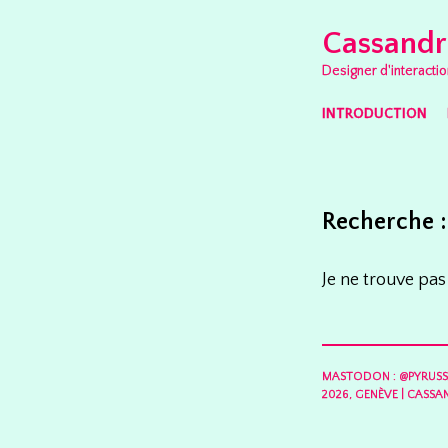
Cassandr
Designer d'interactio
SKIP TO CONTENT
INTRODUCTION
MENU
Recherche :
Je ne trouve pas
Rechercher :
MASTODON : @PYRUS
2026, GENÈVE
|
CASSAN