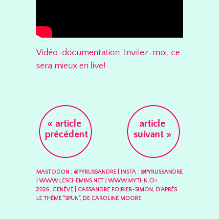
Vidéo-documentation. Invitez-moi, ce
sera mieux en live!
« article
article
Post navigation
précédent
suivant »
MASTODON : @PYRUSSANDRE
|
INSTA : @PYRUSSANDRE
|
WWW.LESCHEMINS.NET
|
WWW.MYTHN.CH
2026, GENÈVE
|
CASSANDRE POIRIER-SIMON, D'APRÈS
LE THÈME "SPUN", DE CAROLINE MOORE