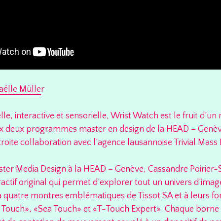
ëlle Mülle
r
le, interactive et sensorielle, Wrist Watch est le fruit d’u
ux deux programmes master en design de la HEAD – Genève
troite collaboration avec l’agence lausannoise Trivial Mass
ster Media Design à la HEAD – Genève, Cassandre Poirier
actif original qui permet d’explorer tout un univers d’imag
 quatre montres emblématiques de Tissot SA et à leurs fon
g Touch», «Sea Touch» et «T-Touch Expert». Chaque born