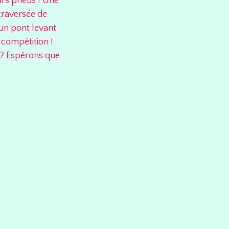
urs pneus ! Une
 traversée de
un pont levant
 compétition !
n ? Espérons que