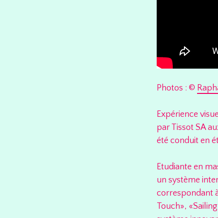
Photos : ©
Rapha
Expérience visuel
par Tissot SA a
été conduit en é
Etudiante en ma
un système inter
correspondant à
Touch», «Sailin