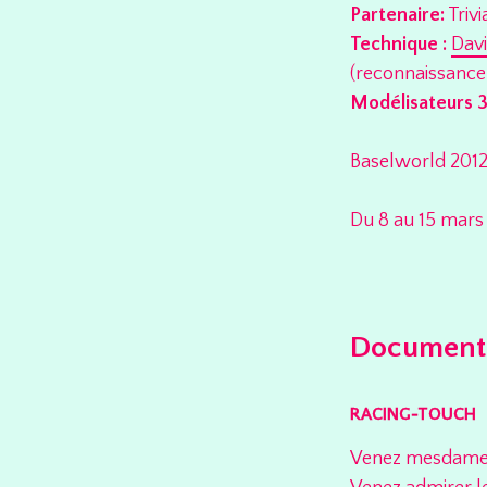
Partenaire:
Triv
Technique :
Dav
(reconnaissance 
Modélisateurs 3
Baselworld 201
Du 8 au 15 mars
Documents 
RACING-TOUCH
Venez mesdames e