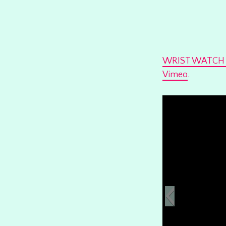
WRIST WATCH –
Vimeo
.