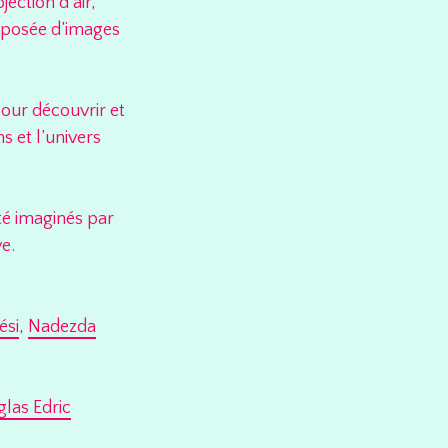
ection d’air,
omposée d’images
pour découvrir et
s et l’univers
té imaginés par
e.
ési
,
Nadezda
las Edric