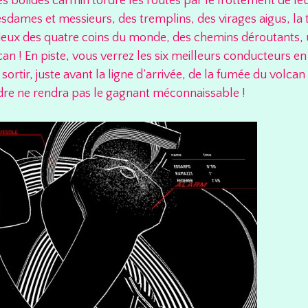
s bolides carmin tordre les routes par le frottement de le
 mesdames et messieurs, des tremplins, des virages aigus, la
 deux des quatre coins du monde, des chemins déroutants, 
n ! En piste, vous verrez les six meilleurs conducteurs en
sortir, juste avant la ligne d’arrivée, de la fumée du volca
dre ne rendra pas le gagnant méconnaissable !