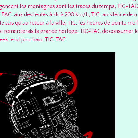
agencent les montagnes sont les traces du temps, TIC-TAC.
ve, TAC, aux descentes à ski à 200 km/h, TIC, au silence de
 sais qu’au retour à la ville, TIC, les heures de pointe me 
je remercierais la grande horloge, TIC-TAC de consumer l
eek-end prochain, TIC-TAC.