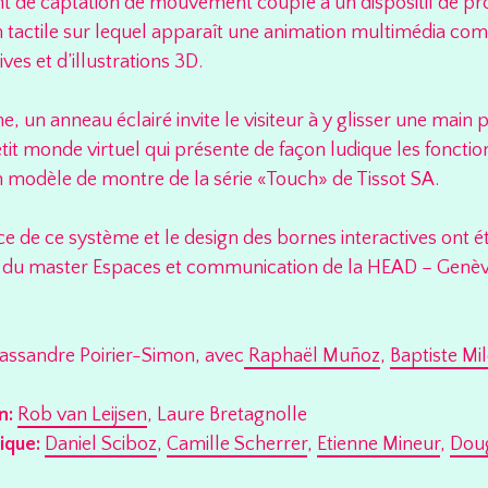
 de captation de mouvement couplé à un dispositif de proj
an tactile sur lequel apparaît une animation multimédia c
ives et d’illustrations 3D.
, un anneau éclairé invite le visiteur à y glisser une main 
it monde virtuel qui présente de façon ludique les fonction
 modèle de montre de la série «Touch» de Tissot SA.
e de ce système et le design des bornes interactives ont é
s du master Espaces et communication de la HEAD – Genèv
assandre Poirier-Simon, avec
Raphaël Muñoz
,
Baptiste Mil
n:
Rob van Leijsen
, Laure Bretagnolle
ique:
Daniel Sciboz
,
Camille Scherrer
,
Etienne Mineur
,
Doug