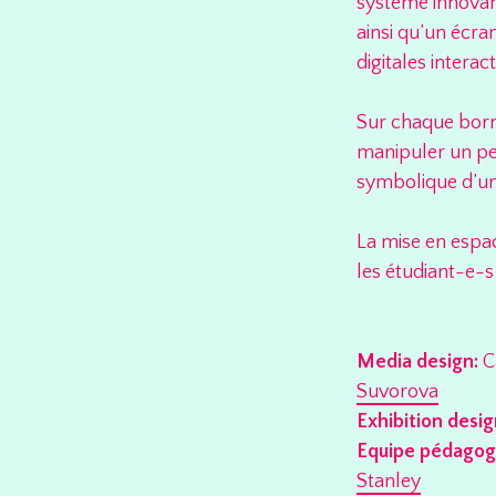
système innovant
ainsi qu’un écr
digitales interact
Sur chaque borne
manipuler un pet
symbolique d’un
La mise en espac
les étudiant-e-
Media design:
C
Suvorova
Exhibition desig
Equipe pédagog
Stanley