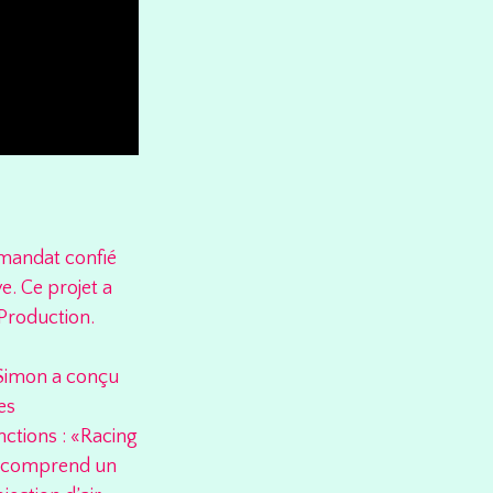
n mandat confié
. Ce projet a
 Production.
-Simon a conçu
es
ctions : «Racing
e comprend un