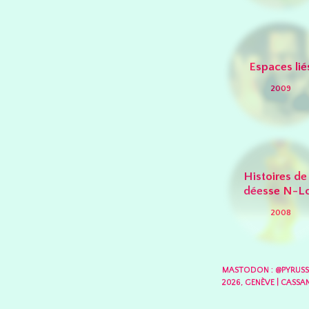
Espaces lié
2009
Histoires de 
déesse N-L
2008
MASTODON : @PYRUS
2026, GENÈVE
|
CASSAN