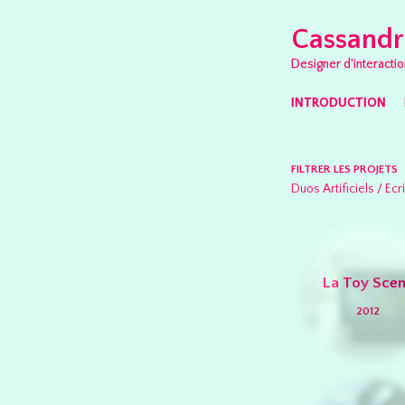
Cassandr
Designer d'interactio
SKIP TO CONTENT
INTRODUCTION
MENU
FILTRER LES PROJETS
Duos Artificiels
/
Ecr
La Toy Sce
2012