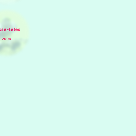
sse-têtes
2008